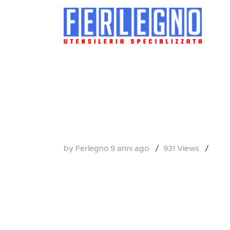
by Ferlegno
9 anni ago
931 Views
0
C