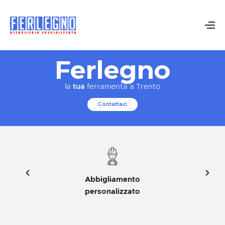
Ferlegno
la
tua
ferramenta a Trento
Contattaci
Abbigliamento
personalizzato